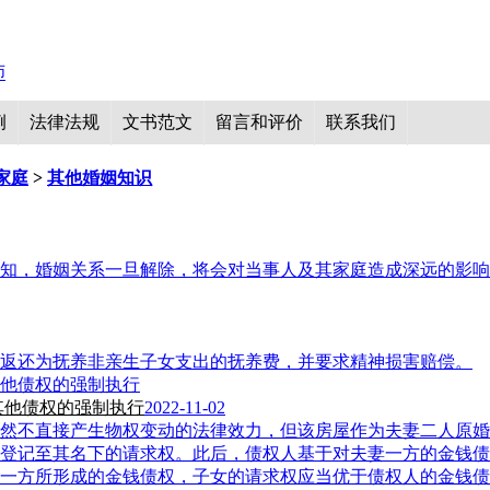
例
法律法规
文书范文
留言和评价
联系我们
家庭
>
其他婚姻知识
知，婚姻关系一旦解除，将会对当事人及其家庭造成深远的影响
返还为抚养非亲生子女支出的抚养费，并要求精神损害赔偿。
其他债权的强制执行
2022-11-02
然不直接产生物权变动的法律效力，但该房屋作为夫妻二人原婚
登记至其名下的请求权。此后，债权人基于对夫妻一方的金钱债
一方所形成的金钱债权，子女的请求权应当优于债权人的金钱债