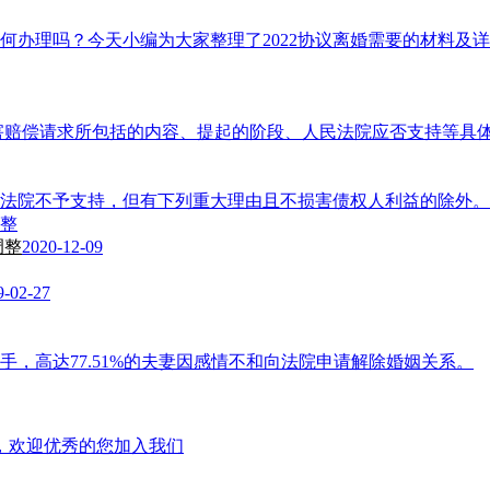
如何办理吗？今天小编为大家整理了2022协议离婚需要的材料
损害赔偿请求所包括的内容、提起的阶段、人民法院应否支持等具
法院不予支持，但有下列重大理由且不损害债权人利益的除外。
调整
2020-12-09
9-02-27
，高达77.51%的夫妻因感情不和向法院申请解除婚姻关系。
，欢迎优秀的您加入我们