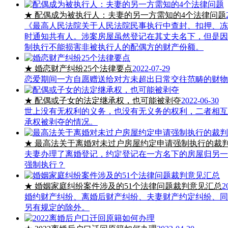
★ 配偶成为被执行人：夫妻的另一方需知的4个法律问题
《最高人民法院关于人民法院民事执行中查封、扣押、冻结
时通知共有人。涉案房屋虽然登记在其丈夫名下，但是因
制执行不能损害非被执行人的配偶方的财产份额。
★ 婚恋财产纠纷25个法律要点
2022-07-29
恋爱期间一方自愿赠送给对方未超出日常交往范畴的财物
★ 配偶或子女的法定继承权，也可能被剥夺
2022-06-30
世上没有无权利的义务，也没有无义务的权利，二者相互
承权被剥夺的情况。
★ 最高法关于离婚对未过户房屋约定申请强制执行的裁
夫妻办理了离婚登记，约定登记在一方名下的房屋归另一
强制执行？
★ 婚姻家庭纠纷案件涉及的51个法律问题裁判意见汇总
2
婚约财产纠纷、离婚后财产纠纷、夫妻财产约定纠纷、同
另有规定的除外。