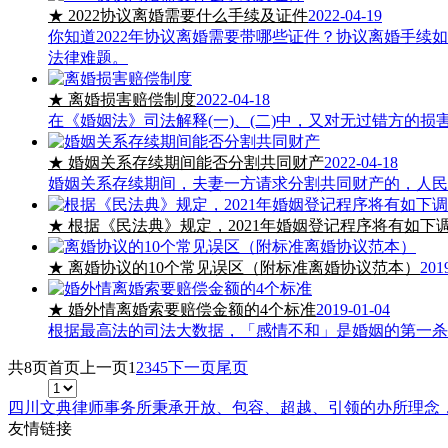
★ 2022协议离婚需要什么手续及证件
2022-04-19
你知道2022年协议离婚需要带哪些证件？协议离婚手续
法律难题。
★ 离婚损害赔偿制度
2022-04-18
在《婚姻法》司法解释(一)、(二)中，又对无过错方的
★ 婚姻关系存续期间能否分割共同财产
2022-04-18
婚姻关系存续期间，夫妻一方请求分割共同财产的，人民
★ 根据《民法典》规定，2021年婚姻登记程序将有如下
★ 离婚协议的10个常见误区（附标准离婚协议范本）
201
★ 婚外情离婚索要赔偿金额的4个标准
2019-01-04
根据最高法的司法大数据，「感情不和」是婚姻的第一杀手
共8页
首页
上一页
1
2
3
4
5
下一页
尾页
四川文典律师事务所秉承开放、包容、超越、引领的办所理念
友情链接