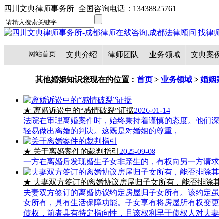
四川文典律师事务所 全国咨询电话：13438825761
网站首页
文典介绍
律师团队
业务领域
文典案
其他婚姻知识
您现在的位置：
首页
>
业务领域
>
婚姻
★ 离婚诉讼中的“感情破裂”证据
2026-01-14
法院在审理离婚案件时，始终秉持着谨慎的态度。他们深
轻易做出离婚的判决。这既是对婚姻的尊重，
★ 关于离婚案件的裁判指引
2025-09-08
一方在离婚后发现婚生子女非亲生的，有权向另一方请求
★ 夫妻双方签订的离婚协议房屋归子女所有，能否排除
夫妻双方签订的离婚协议约定房屋归子女所有。该约定虽
女所有，具有生活保障功能。子女享有将房屋所有权变更
债权，前者具有特定指向性，且该权利早于债权人对夫妻