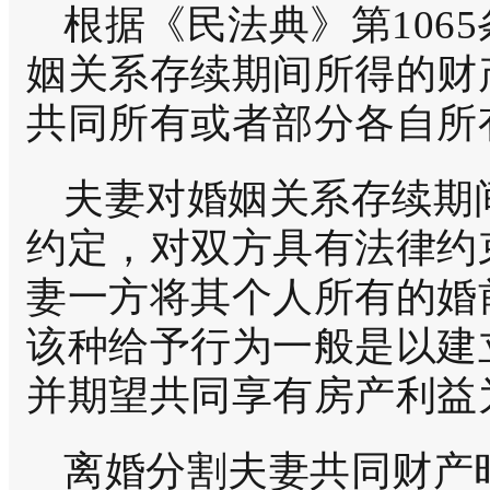
根据《民法典》第106
姻关系存续期间所得的财
共同所有或者部分各自所
夫妻对婚姻关系存续期
约定，对双方具有法律约
妻一方将其个人所有的婚
该种给予行为一般是以建
并期望共同享有房产利益
离婚分割夫妻共同财产