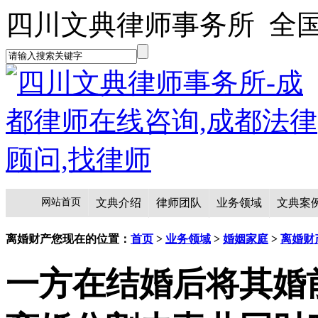
四川文典律师事务所 全国咨询
网站首页
文典介绍
律师团队
业务领域
文典案
离婚财产
您现在的位置：
首页
>
业务领域
>
婚姻家庭
>
离婚财
一方在结婚后将其婚