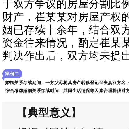
于双方争议的房屋分割比
财产，崔某某对房屋产权
姻已存续十余年，结合双
资金往来情况，酌定崔某某
判决作出后，双方均未提
案例二
婚姻关系存续期间，一方父母将其房产转移登记至夫妻双方名
综合考虑婚姻关系存续时间、共同生活情况等因素合理补偿对
【典型意义】