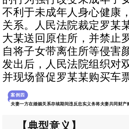
不利于未成年人身心健康
关系。人民法院裁定罗某
大某送回原住所，并禁止
自将子女带离住所等侵害
发出后，人民法院组织对
并现场督促罗某某购买车票
案例四
夫妻一方在婚姻关系存续期间违反忠实义务将夫妻共同财产
【典型意义】