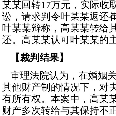
某某回转17万元，实际收
讼，请求判令叶某某返还崔
叶某某辩称，高某某转给
还。高某某认可叶某某的
【裁判结果】
审理法院认为，在婚姻
其他财产制的情况下，对
有所有权。本案中，高某
财产多次转给与其保持不