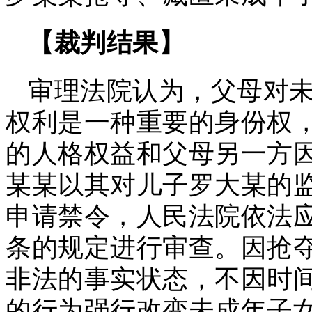
【裁判结果】
审理法院认为，父母对
权利是一种重要的身份权
的人格权益和父母另一方
某某以其对儿子罗大某的
申请禁令，人民法院依法应
条的规定进行审查。因抢
非法的事实状态，不因时
的行为强行改变未成年子