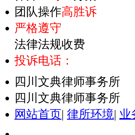
团队操作
高胜诉
严格遵守
法律法规收费
投诉电话：
四川文典律师事务所
四川文典律师事务所
网站首页
|
律所环境
|
业